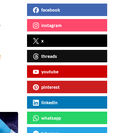
facebook
i
e
instagram
x
e
threads
youtube
pinterest
linkedin
whatsapp