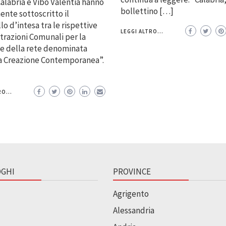
alabria e Vibo Valentia hanno
bollettino […]
nte sottoscritto il
lo d’intesa tra le rispettive
LEGGI ALTRO...
razioni Comunali per la
e della rete denominata
ia Creazione Contemporanea”.
O...
GHI
PROVINCE
Agrigento
Alessandria