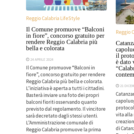
Reggio Calabria LifeStyle
Il Comune promuove “Balconi
Reggio C
in fiore”, concorso gratuito per
rendere Reggio Calabria più
Catanza
bella e colorata
capolu
il prot
24 APRILE 2024
è dato v
Il Comune promuove “Balconi in
“Calabr
contem
fiore”, concorso gratuito per rendere
Reggio Calabria più bella e colorata.
21 DICE
L’iniziativa è aperta a tutti i cittadini.
Catanzar
Basterà inviare una foto dei propri
capoluog
balconi fioriti osservando quanto
protocol
previsto dal regolamento. Il vincitore
vita alla
sarà decretato dagli stessi utenti.
creazion
L’Amministrazione comunale di
di Catan
Reggio Calabria promuove la prima