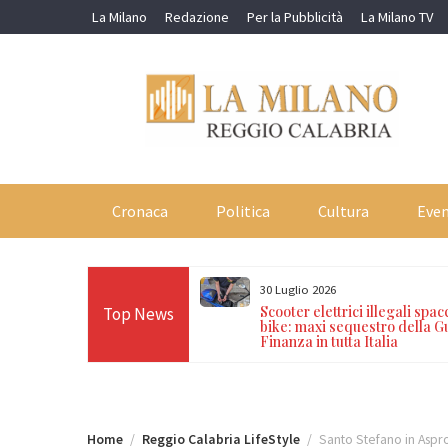
Skip
La Milano
Redazione
Per la Pubblicità
La Milano TV
to
content
Cronaca
Politica
Cultura
Even
30 Luglio 2026
Polizia nei campi rom e
Scooter elettrici illegali spac
Top News
 arresti, 17 denunce e 14
bike: maxi sequestro della G
Finanza in tutta Italia
Home
Reggio Calabria LifeStyle
Santo Stefano in Aspr