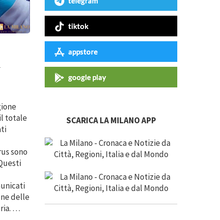
telegram
tiktok
appstore
a
google play
gione
il totale
SCARICA LA MILANO APP
ti
irus sono
 Questi
unicati
one delle
ria. …
,