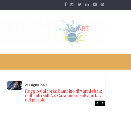
27 Luglio 2026
Reggio Calabria: bambino di 7 anni sbalzato
dall’auto sull’A2, Carabinieri salvano la vita
del piccolo