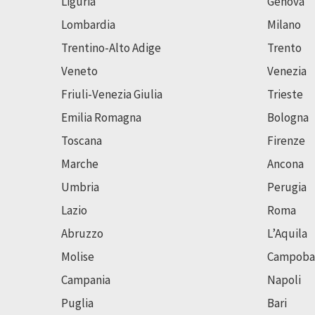
Liguria
Genova
Lombardia
Milano
Trentino-Alto Adige
Trento
Veneto
Venezia
Friuli-Venezia Giulia
Trieste
Emilia Romagna
Bologna
Toscana
Firenze
Marche
Ancona
Umbria
Perugia
Lazio
Roma
Abruzzo
L’Aquila
Molise
Campoba
Campania
Napoli
Puglia
Bari