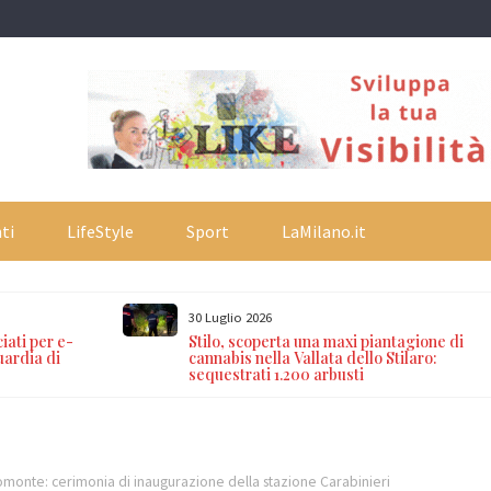
ti
LifeStyle
Sport
LaMilano.it
30 Luglio 2026
ciati per e-
Stilo, scoperta una maxi piantagione di
uardia di
cannabis nella Vallata dello Stilaro:
sequestrati 1.200 arbusti
omonte: cerimonia di inaugurazione della stazione Carabinieri