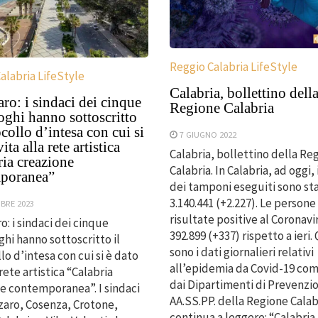
Reggio Calabria LifeStyle
alabria LifeStyle
Calabria, bollettino dell
ro: i sindaci dei cinque
Regione Calabria
oghi hanno sottoscritto
ocollo d’intesa con cui si
7 GIUGNO 2022
ita alla rete artistica
Calabria, bollettino della Re
ia creazione
Calabria. In Calabria, ad oggi, 
poranea”
dei tamponi eseguiti sono sta
3.140.441 (+2.227). Le persone
MBRE 2023
risultate positive al Coronav
o: i sindaci dei cinque
392.899 (+337) rispetto a ieri.
hi hanno sottoscritto il
sono i dati giornalieri relativi
lo d’intesa con cui si è dato
all’epidemia da Covid-19 com
 rete artistica “Calabria
dai Dipartimenti di Prevenzi
e contemporanea”. I sindaci
AA.SS.PP. della Regione Calab
zaro, Cosenza, Crotone,
continua a leggere: “Calabria