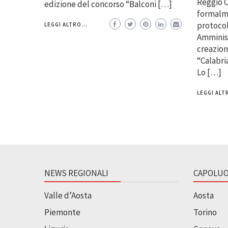
Reggio C
edizione del concorso “Balconi […]
formalme
protocol
LEGGI ALTRO...
Amminist
creazion
“Calabr
Lo […]
LEGGI ALTR
NEWS REGIONALI
CAPOLUO
Valle d’Aosta
Aosta
Piemonte
Torino