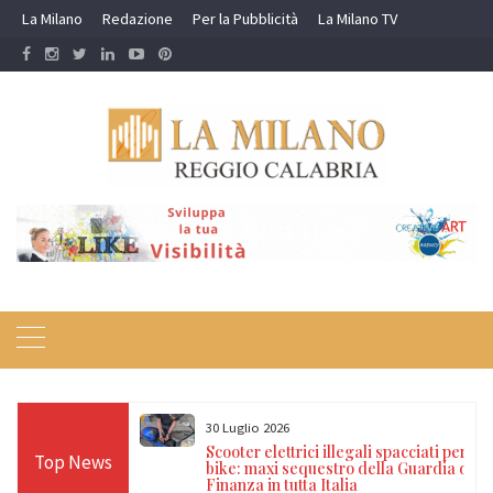
Skip
La Milano
Redazione
Per la Pubblicità
La Milano TV
to
content
30 Luglio 2026
a nei campi rom e
Scooter elettrici illegali spacciati per e-
Top News
ti, 17 denunce e
bike: maxi sequestro della Guardia di
Finanza in tutta Italia