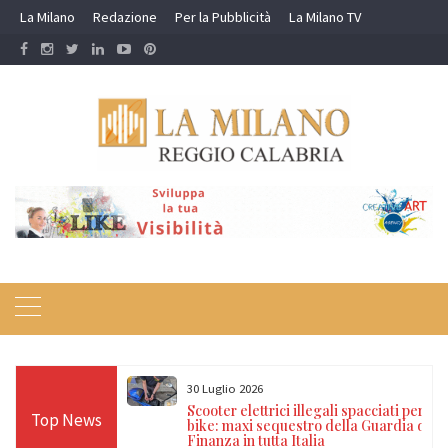
Skip
La Milano
Redazione
Per la Pubblicità
La Milano TV
to
content
30 Luglio 2026
a nei campi rom e
Scooter elettrici illegali spacciati per e-
Top News
ti, 17 denunce e
bike: maxi sequestro della Guardia di
Finanza in tutta Italia