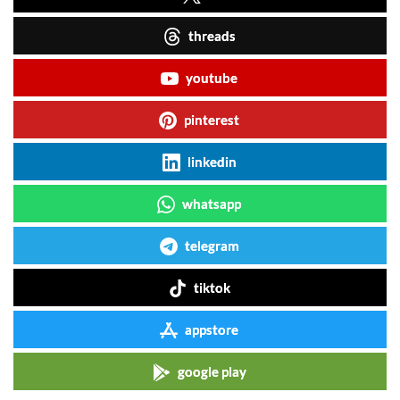
threads
youtube
pinterest
linkedin
whatsapp
telegram
tiktok
appstore
google play