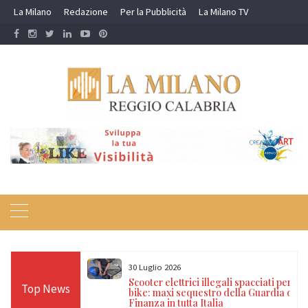
Skip
La Milano
Redazione
Per la Pubblicità
La Milano TV
to
content
30 Luglio 2026
a nei campi rom e
Scooter elettrici illegali spacciati per e-
Top News
ti, 17 denunce e
bike: maxi sequestro della Guardia di
Finanza in tutta Italia