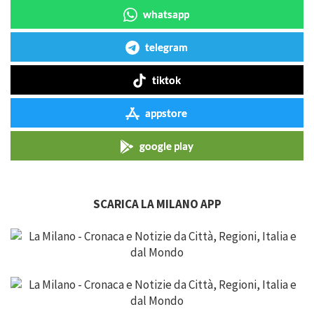
whatsapp
telegram
tiktok
appstore
google play
SCARICA LA MILANO APP