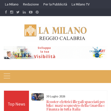
Skip
La Milano
Redazione
Per la Pubblicità
La Milano TV
to
content
30 Luglio 2026
a nei campi rom e
Scooter elettrici illegali spacciati per e-
Top News
ti, 17 denunce e
bike: maxi sequestro della Guardia di
Finanza in tutta Italia