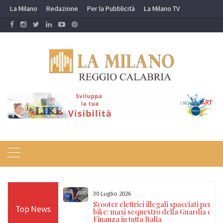
Skip
La Milano
Redazione
Per la Pubblicità
La Milano TV
to
content
30 Luglio 2026
a nei campi rom e
Scooter elettrici illegali spacciati per e-
Top News
ti, 17 denunce e
bike: maxi sequestro della Guardia di
Finanza in tutta Italia