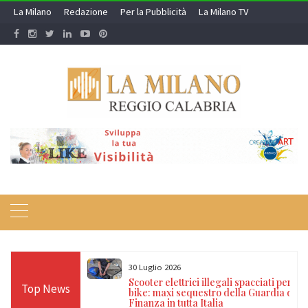
Skip
La Milano
Redazione
Per la Pubblicità
La Milano TV
to
content
30 Luglio 2026
a nei campi rom e
Scooter elettrici illegali spacciati per e-
Top News
ti, 17 denunce e
bike: maxi sequestro della Guardia di
Finanza in tutta Italia