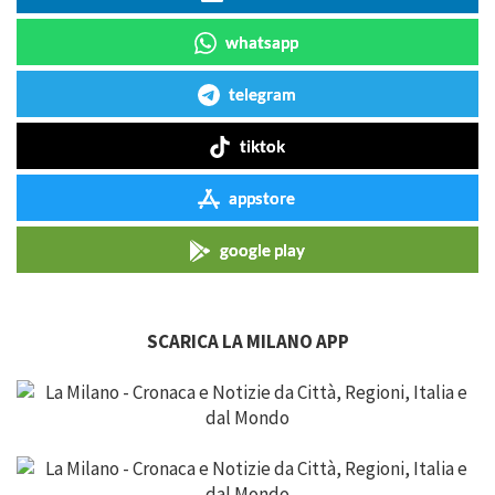
whatsapp
telegram
tiktok
appstore
google play
SCARICA LA MILANO APP