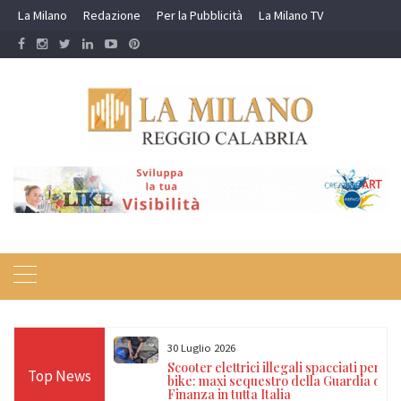
Skip
La Milano
Redazione
Per la Pubblicità
La Milano TV
to
content
30 Luglio 2026
a nei campi rom e
Scooter elettrici illegali spacciati per e-
Top News
ti, 17 denunce e
bike: maxi sequestro della Guardia di
Finanza in tutta Italia